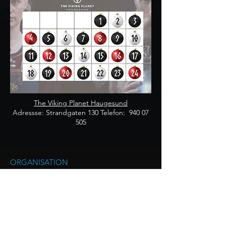
The Viking Planet Haugesund
Adressse: Strandgaten 130 Telefon:
940 07
505
ORGANISATION
The Viking Planet Haugesund AS
Orgnr: 923988688
KONTAKTIERE UNS
(+47)
52 80 43 98