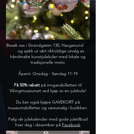
Besøk oss i Strandgaten 130, Haugesund
og sjekk ut vårt rikholdige utvalg av
håndmalte kunstjulekuler med lokale og
tradisjonelle motiv.
Åpent: Onsdag - Søndag 11-19
Få 50% rabatt
på inngansbilletten til
Vikingmuseumet ved kjøp av en julekule!
Du kan også kjøpe GAVEKORT på
museumsbilletter og vareutvalg i butikken.
Følg vår julekalender med gode juletilbud
hver dag i desember på
Facebook